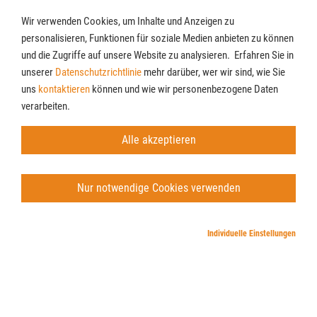
Wir verwenden Cookies, um Inhalte und Anzeigen zu
personalisieren, Funktionen für soziale Medien anbieten zu können
und die Zugriffe auf unsere Website zu analysieren. Erfahren Sie in
unserer
Datenschutzrichtlinie
mehr darüber, wer wir sind, wie Sie
Cookies
Newsletter
uns
kontaktieren
können und wie wir personenbezogene Daten
AGB
verarbeiten.
Impressum
Datenschutz
Alle akzeptieren
© Möbel Lenz GmbH & Co. KG
Nur notwendige Cookies verwenden
Individuelle Einstellungen
Note 1.31
2847 Bewertungen