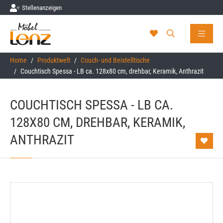
Stellenanzeigen
Skip to main content
You are here:
Home
Produktwelt
Couch- und Beistelltische
Couchtisch Spessa - LB ca. 128x80 cm, drehbar, Keramik, Anthrazit
COUCHTISCH SPESSA - LB CA.
128X80 CM, DREHBAR, KERAMIK,
ANTHRAZIT