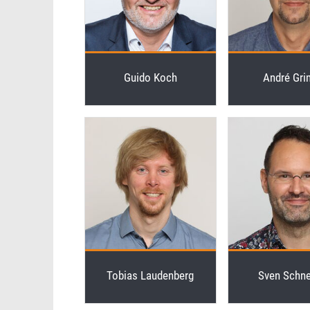
Guido Koch
André Gr
Tobias Laudenberg
Sven Schne