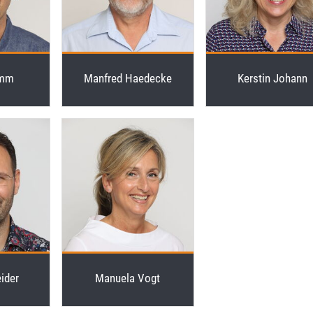
imm
Kerstin Johann
Manfred Haedecke
ider
Manuela Vogt