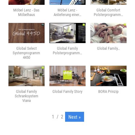
Möbel Lenz - Das
Möbel Lenz -
Global Comfort
Möbelhaus
Anlieferung einer…
Polsterprogramm…
Global Select
Global Family
Global Family…
Systemprogramm
Polsterprogramm…
4450
Global Family
Global Family Story
BORA Prinzip
Schranksystem
Viana
1
/
2
Next
»