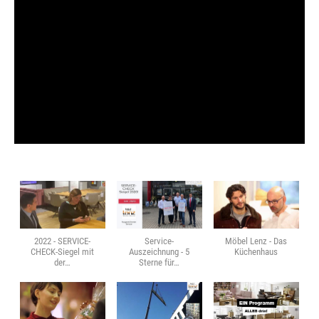
2022 - SERVICE-
Service-
Möbel Lenz - Das
CHECK-Siegel mit
Auszeichnung - 5
Küchenhaus
der…
Sterne für…