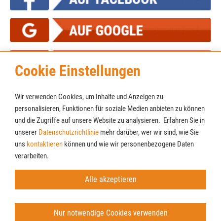
Cookie Einstellungen
Wir verwenden Cookies, um Inhalte und Anzeigen zu
personalisieren, Funktionen für soziale Medien anbieten zu können
und die Zugriffe auf unsere Website zu analysieren. Erfahren Sie in
unserer
Datenschutzrichtlinie
mehr darüber, wer wir sind, wie Sie
Cookies
Newsletter
uns
kontaktieren
können und wie wir personenbezogene Daten
AGB
verarbeiten.
Impressum
Datenschutz
Alle akzeptieren
© Möbel Lenz GmbH & Co. KG
Nur notwendige Cookies verwenden