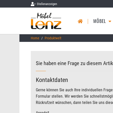
Stellenanzeigen
MÖBEL
Skip to main content
You are here:
Home
Produktwelt
Sie haben eine Frage zu diesem Artik
Kontaktdaten
Gerne können Sie auch Ihre individuellen Frag
Formular stellen. Wir werden Sie schnellstmög
Rückrufzeit wünschen, dann teilen Sie uns diese
Anrede
*