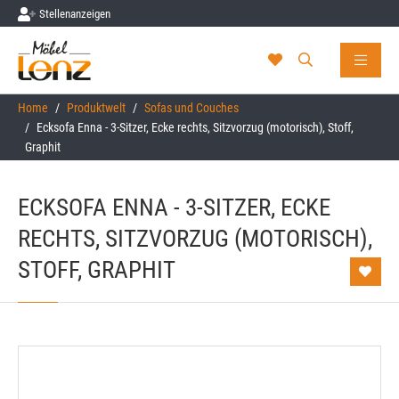
Stellenanzeigen
Skip to main content
You are here:
Home
Produktwelt
Sofas und Couches
Ecksofa Enna - 3-Sitzer, Ecke rechts, Sitzvorzug (motorisch), Stoff,
Graphit
ECKSOFA ENNA - 3-SITZER, ECKE
RECHTS, SITZVORZUG (MOTORISCH),
STOFF, GRAPHIT