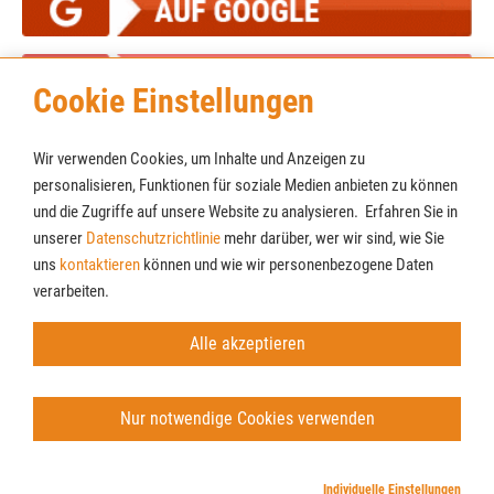
Cookie Einstellungen
Wir verwenden Cookies, um Inhalte und Anzeigen zu
personalisieren, Funktionen für soziale Medien anbieten zu können
und die Zugriffe auf unsere Website zu analysieren. Erfahren Sie in
unserer
Datenschutzrichtlinie
mehr darüber, wer wir sind, wie Sie
Cookies
Newsletter
uns
kontaktieren
können und wie wir personenbezogene Daten
AGB
verarbeiten.
Impressum
Datenschutz
Alle akzeptieren
© Möbel Lenz GmbH & Co. KG
Nur notwendige Cookies verwenden
Individuelle Einstellungen