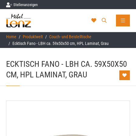
Stellenanzeigen
Skip to main content
You are here:
Home
Produktwelt
Couch- und Beistelltische
Ecktisch Fano - LBH ca. 59x50x50 cm, HPL Laminat, Grau
ECKTISCH FANO - LBH CA. 59X50X50
CM, HPL LAMINAT, GRAU