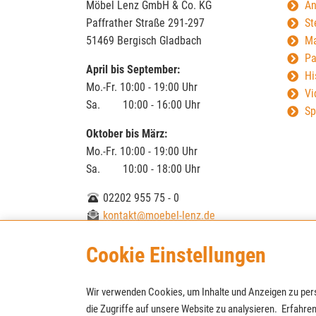
Möbel Lenz GmbH & Co. KG
An
Paffrather Straße 291-297
St
51469 Bergisch Gladbach
Ma
Pa
April bis September:
Hi
Mo.-Fr. 10:00 - 19:00 Uhr
Vi
Sa. 10:00 - 16:00 Uhr
Sp
Oktober bis März:
Mo.-Fr. 10:00 - 19:00 Uhr
Sa. 10:00 - 18:00 Uhr
02202 955 75 - 0
kontakt@moebel-lenz.de
Cookie Einstellungen
© Möbel Lenz GmbH & Co. KG
Wir verwenden Cookies, um Inhalte und Anzeigen zu pers
die Zugriffe auf unsere Website zu analysieren. Erfahren