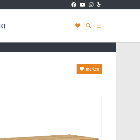
KT
merken