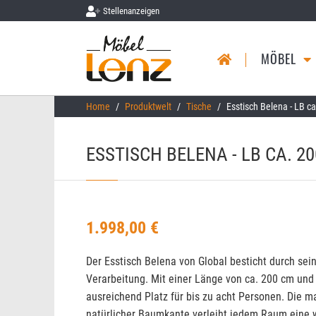
Stellenanzeigen
MÖBEL
Skip to main content
You are here:
Home
Produktwelt
Tische
Esstisch Belena - LB c
ESSTISCH BELENA - LB CA. 2
1.998,00 €
Der Esstisch Belena von Global besticht durch sei
Verarbeitung. Mit einer Länge von ca. 200 cm und 
ausreichend Platz für bis zu acht Personen. Die m
natürlicher Baumkante verleiht jedem Raum eine