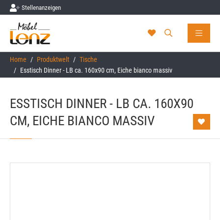
Stellenanzeigen
Skip to main content
You are here:
Home
Produktwelt
Tische
Esstisch Dinner - LB ca. 160x90 cm, Eiche bianco massiv
ESSTISCH DINNER - LB CA. 160X90
CM, EICHE BIANCO MASSIV