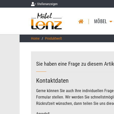
Stellenanzeigen
MÖBEL
Skip to main content
You are here:
Home
Produktwelt
Sie haben eine Frage zu diesem Artik
Kontaktdaten
Gerne können Sie auch Ihre individuellen Frag
Formular stellen. Wir werden Sie schnellstmög
Rückrufzeit wünschen, dann teilen Sie uns diese
Anrede
*