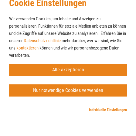
Cookie Einstellungen
Wir verwenden Cookies, um Inhalte und Anzeigen zu
personalisieren, Funktionen für soziale Medien anbieten zu können
und die Zugriffe auf unsere Website zu analysieren. Erfahren Sie in
unserer
Datenschutzrichtlinie
mehr darüber, wer wir sind, wie Sie
Cookies
Newsletter
uns
kontaktieren
können und wie wir personenbezogene Daten
AGB
verarbeiten.
Impressum
Datenschutz
Alle akzeptieren
© Möbel Lenz GmbH & Co. KG
Nur notwendige Cookies verwenden
Individuelle Einstellungen
Note 1.31