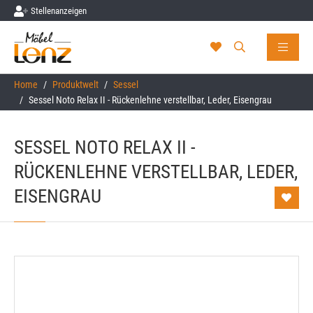
Stellenanzeigen
Skip to main content
You are here:
Home
Produktwelt
Sessel
Sessel Noto Relax II - Rückenlehne verstellbar, Leder, Eisengrau
SESSEL NOTO RELAX II -
RÜCKENLEHNE VERSTELLBAR, LEDER,
EISENGRAU