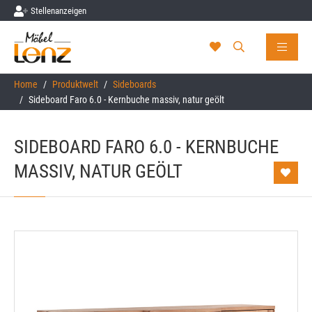
Stellenanzeigen
Skip to main content
You are here:
Home
Produktwelt
Sideboards
Sideboard Faro 6.0 - Kernbuche massiv, natur geölt
SIDEBOARD FARO 6.0 - KERNBUCHE
MASSIV, NATUR GEÖLT