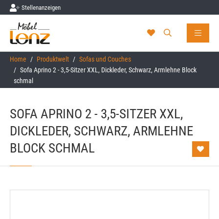
Stellenanzeigen
Skip to main content
You are here:
Home
Produktwelt
Sofas und Couches
Sofa Aprino 2 - 3,5-Sitzer XXL, Dickleder, Schwarz, Armlehne Block
schmal
SOFA APRINO 2 - 3,5-SITZER XXL,
DICKLEDER, SCHWARZ, ARMLEHNE
BLOCK SCHMAL