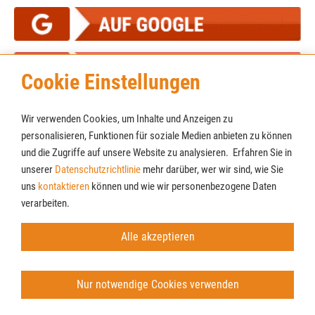
Cookie Einstellungen
Wir verwenden Cookies, um Inhalte und Anzeigen zu
personalisieren, Funktionen für soziale Medien anbieten zu können
und die Zugriffe auf unsere Website zu analysieren. Erfahren Sie in
unserer
Datenschutzrichtlinie
mehr darüber, wer wir sind, wie Sie
Cookies
Newsletter
uns
kontaktieren
können und wie wir personenbezogene Daten
AGB
verarbeiten.
Impressum
Datenschutz
Alle akzeptieren
© Möbel Lenz GmbH & Co. KG
Nur notwendige Cookies verwenden